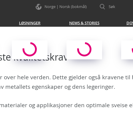
Norge | Norsk (bokmål)‬
Søk
LØSNINGER
NEWS & STORIES
DO
te kvalitetskrav
er over hele verden. Dette gjelder også kravene til
av metallets egenskaper og dens legeringer.
 materialer og applikasjoner den optimale sveise el