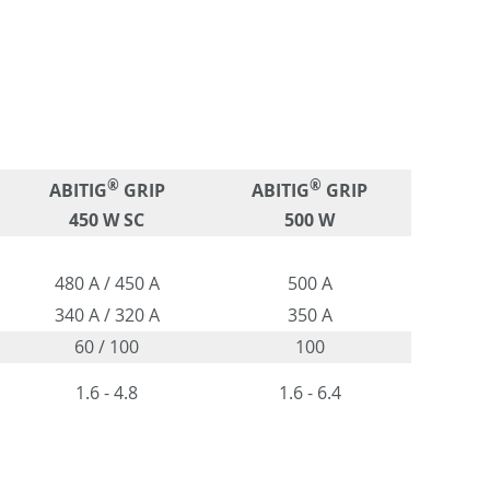
®
®
ABITIG
GRIP
ABITIG
GRIP
450 W SC
500 W
480 A / 450 A
500 A
340 A / 320 A
350 A
60 / 100
100
1.6 - 4.8
1.6 - 6.4