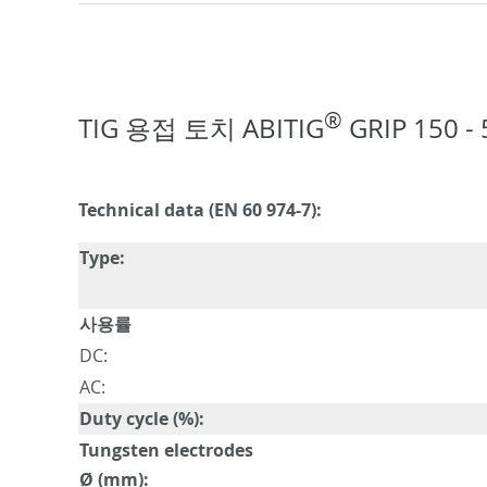
®
TIG 용접 토치 ABITIG
GRIP 150 
Technical data (EN 60 974-7):
Type:
사용률
DC:
AC:
Duty cycle (%):
Tungsten electrodes
Ø (mm):