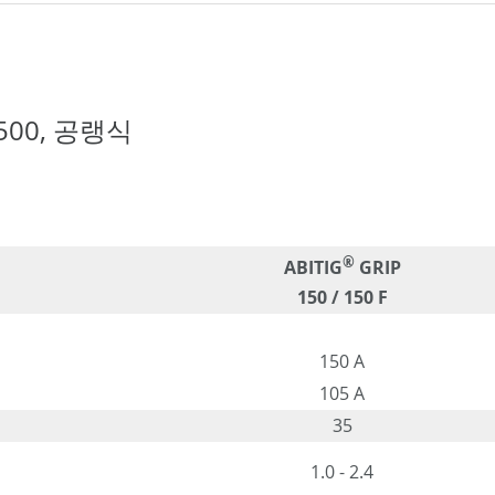
- 500, 공랭식
®
ABITIG
GRIP
150 / 150 F
150 A
105 A
35
1.0 - 2.4