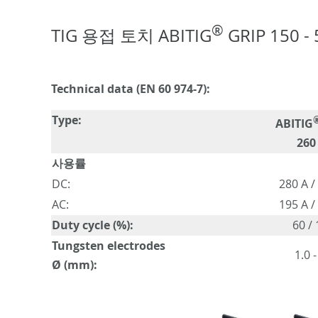
®
TIG 용접 토치 ABITIG
GRIP 150 
Technical data (EN 60 974-7):
Type:
ABITIG
260
사용률
DC:
280 A /
AC:
195 A /
Duty cycle (%):
60 /
Tungsten electrodes
1.0 -
Ø (mm):