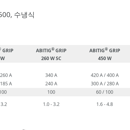
- 500, 수냉식
®
®
®
GRIP
ABITIG
GRIP
ABITIG
GRIP
 W
260 W SC
450 W
 260 A
340 A
420 A / 400 A
 185 A
240 A
300 A / 280 A
 100
100
60 / 100
 3.2
1.0 - 3.2
1.6 - 4.8