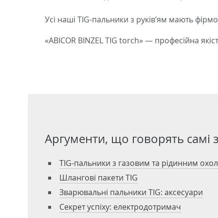
Усі наші TIG-пальники з руків’ям мають фірмо
«ABICOR BINZEL TIG torch» — професійна якість
Аргументи, що говорять самі з
TIG-пальники з газовим та рідинним ох
Шлангові пакети TIG
Зварювальні пальники TIG: аксесуари
Секрет успіху: електродотримач