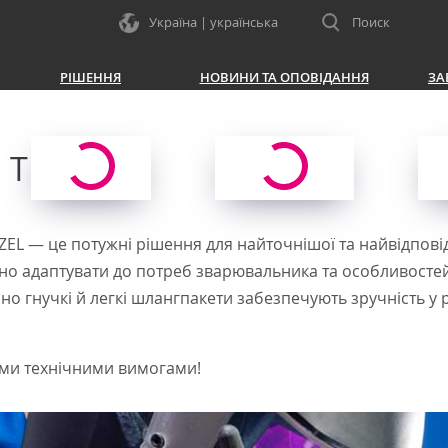
Україна | українська
Поиск
РІШЕННЯ
НОВИНИ ТА ОПОВІДАННЯ
ЗА
 TIG
EL — це потужні рішення для найточнішої та найвідповід
о адаптувати до потреб зварювальника та особливостей 
но гнучкі й легкі шлангпакети забезпечують зручність у
кими технічними вимогами!