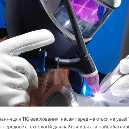
ння для TIG-зварювання, насамперед маються на увазі TI
ня передових технологій для найточніших та найвибагли