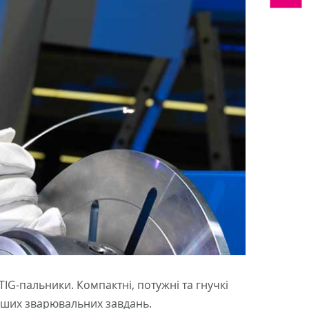
G-пальники. Компактні, потужні та гнучкі
віших зварювальних завдань.