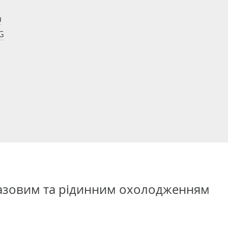
я
G
газовим та рідинним охолодженням