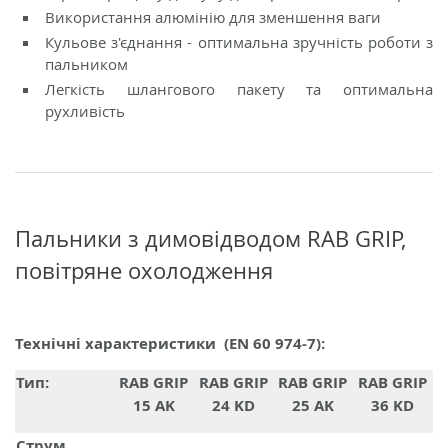
Використання алюмінію для зменшення ваги
Кульове з'єднання - оптимальна зручність роботи з
пальником
Легкість шлангового пакету та оптимальна
рухливість
Пальники з димовідводом RAB GRIP,
повітряне охолодження
Технічні характеристики (EN 60 974-7):
Тип:
RAB GRIP
RAB GRIP
RAB GRIP
RAB GRIP
15 AK
24 KD
25 AK
36 KD
Струм