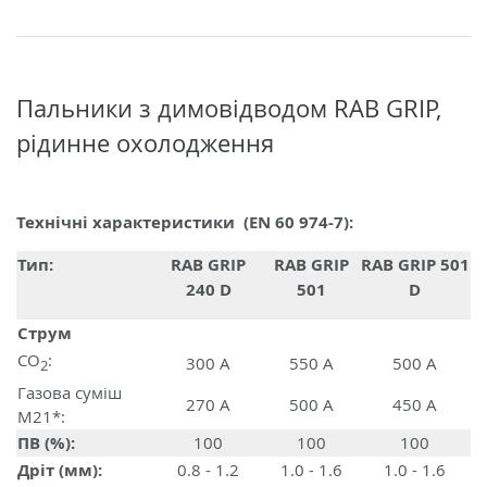
Пальники з димовідводом RAB GRIP,
рідинне охолодження
Технічні характеристики (EN 60 974-7):
Тип:
RAB GRIP
RAB GRIP
RAB GRIP 501
240 D
501
D
Струм
CO
:
300 A
550 A
500 A
2
Газова суміш
270 A
500 A
450 A
M21*:
ПВ (%):
100
100
100
Дріт (мм):
0.8 - 1.2
1.0 - 1.6
1.0 - 1.6