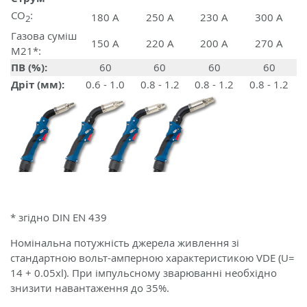
CO
:
180 A
250 A
230 A
300 A
2
Газова суміш
150 A
220 A
200 A
270 A
M21*:
ПВ (%):
60
60
60
60
Дріт (мм):
0.6 - 1.0
0.8 - 1.2
0.8 - 1.2
0.8 - 1.2
* згідно DIN EN 439
Номінальна потужність джерела живлення зі
стандартною вольт-амперною характеристикою VDE (U=
14 + 0.05xl). При імпульсному зварюванні необхідно
знизити навантаження до 35%.