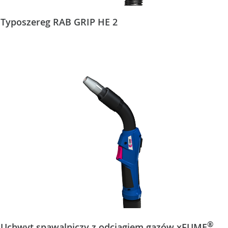
Typoszereg RAB GRIP HE 2
®
Uchwyt spawalniczy z odciągiem gazów xFUME