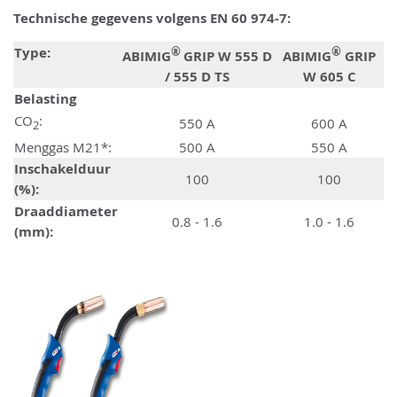
Technische gegevens volgens EN 60 974-7:
Type:
®
®
ABIMIG
GRIP W 555 D
ABIMIG
GRIP
/ 555 D TS
W 605 C
Belasting
CO
:
550 A
600 A
2
Menggas M21*:
500 A
550 A
Inschakelduur
100
100
(%):
Draaddiameter
0.8 - 1.6
1.0 - 1.6
(mm):